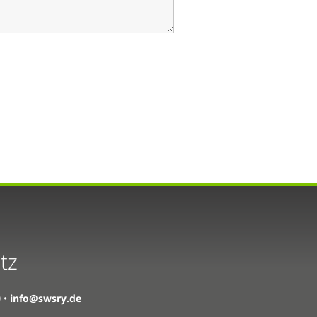
tz
0
•
info@swsry.de