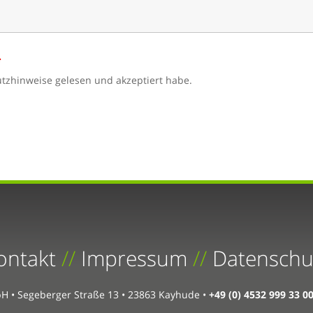
*
hutzhinweise gelesen und akzeptiert habe.
ontakt
//
Impressum
//
Datenschu
H • Segeberger Straße 13 • 23863 Kayhude •
+49 (0) 4532 999 33 0